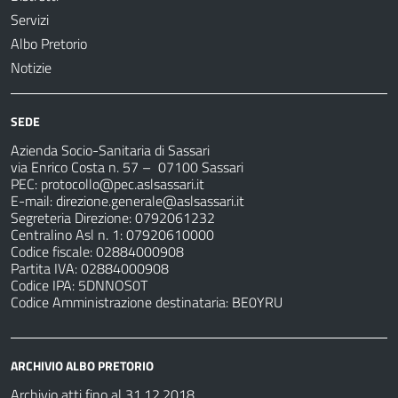
Servizi
Albo Pretorio
Notizie
SEDE
Azienda Socio-Sanitaria di Sassari
via Enrico Costa n. 57
– 07100 Sassari
PEC:
protocollo@pec.aslsassari.it
E-mail:
direzione.generale@aslsassari.it
Segreteria Direzione: 0792061232
Centralino Asl n. 1: 07920610000
Codice fiscale: 02884000908
Partita IVA: 02884000908
Codice IPA: 5DNNOS0T
Codice Amministrazione destinataria: BE0YRU
ARCHIVIO ALBO PRETORIO
Archivio atti fino al 31.12.2018