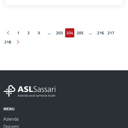
1
2
3
…
203
204
205
…
216
217
Pagina precedente
218
Pagina successiva
MENU
Azienda
Distretti