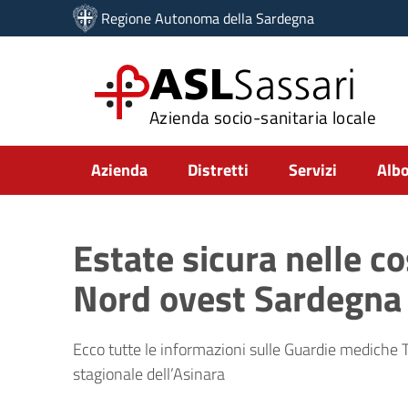
Vai ai contenuti
Regione Autonoma della Sardegna
Vai al menu di navigazione
Vai al footer
ASL
Sassari
Azienda socio-sanitaria locale
Submenu
Azienda
Distretti
Servizi
Albo
Estate sicura nelle co
Nord ovest Sardegna
Ecco tutte le informazioni sulle Guardie mediche T
stagionale dell’Asinara