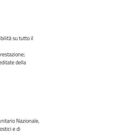
ilità su tutto il
prestazione;
editate della
anitario Nazionale,
stici e di