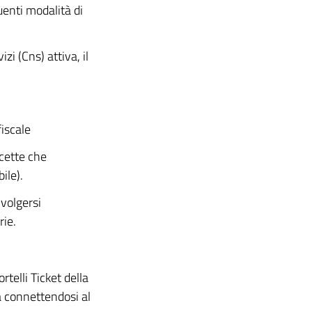
uenti modalità di
i (Cns) attiva, il
iscale
cette che
ile).
ivolgersi
rie.
telli Ticket della
a connettendosi al