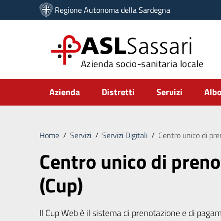
Vai ai contenuti
Regione Autonoma della Sardegna
Vai al menu di navigazione
Vai al footer
ASL
Sassari
Azienda socio-sanitaria locale
Submenu
Azienda
Distretti
Servizi
Albo
Home
/
Servizi
/
Servizi Digitali
/
Centro unico di pre
Centro unico di pren
(Cup)
Il Cup Web è il sistema di prenotazione e di pagam