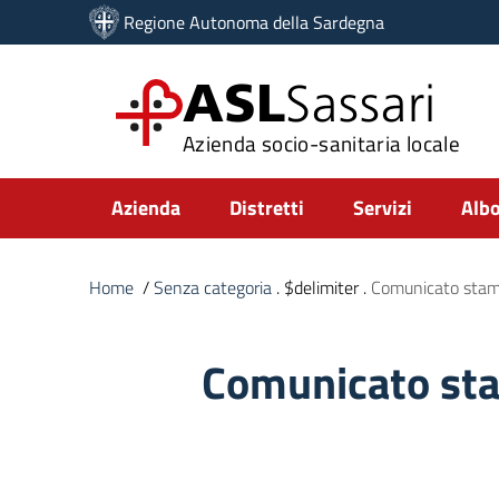
Vai ai contenuti
Regione Autonoma della Sardegna
Vai al menu di navigazione
Vai al footer
ASL
Sassari
Azienda socio-sanitaria locale
Submenu
Azienda
Distretti
Servizi
Albo
Home
/
Senza categoria
. $delimiter .
Comunicato sta
Comunicato st