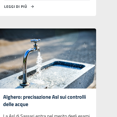
LEGGI DI PIÙ
Alghero: precisazione Asl sui controlli
delle acque
La Asl di Sassari entra nel merito degli esami