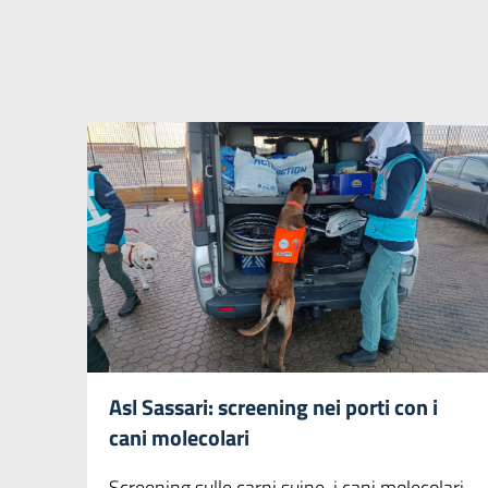
Asl Sassari: screening nei porti con i
cani molecolari
Screening sulle carni suine, i cani molecolari