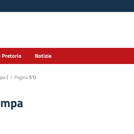
 Pretorio
Notizie
mpa
(
/
Pagina
51)
ampa