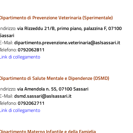
Dipartimento di Prevenzione Veterinaria (Sperimentale)
Indirizzo:
via Rizzeddu 21/B, primo piano, palazzina F, 07100
Sassari
E-Mail:
dipartimento.prevenzione.veterinaria@aslsassari.it
Telefono:
0792062811
Link di collegamento
Dipartimento di Salute Mentale e Dipendenze (DSMD)
Indirizzo:
via Amendola n. 55, 07100 Sassari
E-Mail:
dsmd.sassari@aslsassari.it
Telefono:
0792062711
Link di collegamento
Dipartimento Materno Infantile e della Famiglia