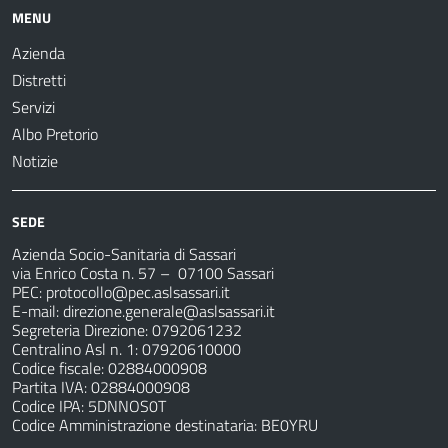
MENU
Azienda
Distretti
Servizi
Albo Pretorio
Notizie
SEDE
Azienda Socio-Sanitaria di Sassari
via Enrico Costa n. 57
– 07100 Sassari
PEC:
protocollo@pec.aslsassari.it
E-mail:
direzione.generale@aslsassari.it
Segreteria Direzione: 0792061232
Centralino Asl n. 1: 07920610000
Codice fiscale: 02884000908
Partita IVA: 02884000908
Codice IPA: 5DNNOS0T
Codice Amministrazione destinataria: BE0YRU