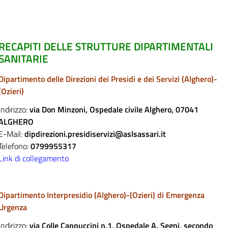
RECAPITI DELLE STRUTTURE DIPARTIMENTALI
SANITARIE
Dipartimento delle Direzioni dei Presidi e dei Servizi (Alghero)-
(Ozieri)
Indirizzo:
via Don Minzoni, Ospedale civile Alghero, 07041
ALGHERO
E-Mail:
dipdirezioni.presidiservizi@aslsassari.it
Telefono:
0799955317
Link di collegamento
Dipartimento Interpresidio (Alghero)-(Ozieri) di Emergenza
Urgenza
Indirizzo:
via Colle Cappuccini n.1, Ospedale A. Segni, secondo