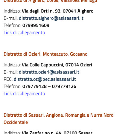
Distretto di Alghero, Coros, Villanova Meilogu
Indirizzo:
Via degli Orti n. 93, 07041 Alghero
E-mail:
distretto.alghero@aslsassari.it
Telefono:
0799951609
Link di collegamento
Distretto di Ozieri, Monteacuto, Goceano
Indirizzo:
Via Colle Cappuccini, 07014 Ozieri
E-mail:
distretto.ozieri@aslsassari.it
PEC:
distretto.oz@pec.aslsassari.it
Telefono:
079779128 – 079779126
Link di collegamento
Distretto di Sassari, Anglona, Romangia e Nurra Nord
Occidentale
Indirizzo:
Via Zanfarino n. 44, 07100 Sassari