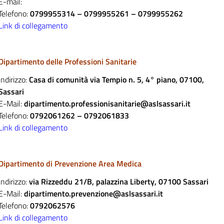
E-mail:
Telefono:
0799955314 – 0799955261 – 0799955262
Link di collegamento
Dipartimento delle Professioni Sanitarie
Indirizzo:
Casa di comunità via Tempio n. 5, 4° piano, 07100,
Sassari
E-Mail:
dipartimento.professionisanitarie@aslsassari.it
Telefono:
0792061262 – 0792061833
Link di collegamento
Dipartimento di Prevenzione Area Medica
Indirizzo:
via Rizzeddu 21/B, palazzina Liberty, 07100 Sassari
E-Mail:
dipartimento.prevenzione@aslsassari.it
Telefono:
0792062576
Link di collegamento