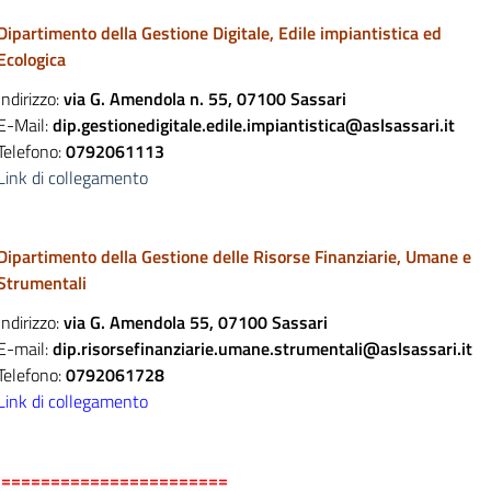
Dipartimento della Gestione Digitale, Edile impiantistica ed
Ecologica
Indirizzo:
via G. Amendola n. 55, 07100 Sassari
E-Mail:
dip.gestionedigitale.edile.impiantistica@aslsassari.it
Telefono:
0792061113
Link di collegamento
Dipartimento della Gestione delle Risorse Finanziarie, Umane e
Strumentali
Indirizzo:
via G. Amendola 55, 07100 Sassari
E-mail:
dip.risorsefinanziarie.umane.strumentali@aslsassari.it
Telefono:
0792061728
Link di collegamento
=======================