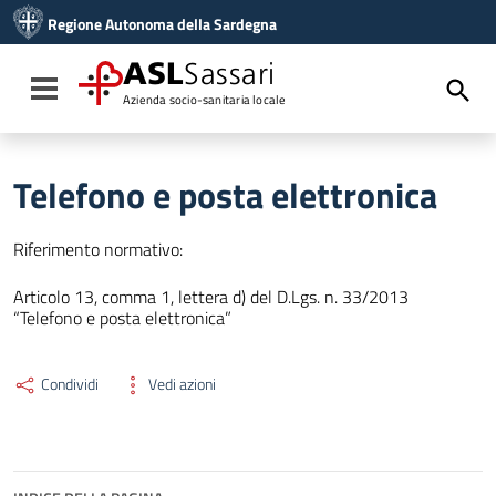
Vai ai contenuti
Regione Autonoma della Sardegna
Vai al menu di navigazione
Vai al footer
ASL
Sassari
Toggle navigation
Azienda socio-sanitaria locale
Telefono e posta elettronica
Riferimento normativo:
Articolo 13, comma 1, lettera d) del D.Lgs. n. 33/2013
“Telefono e posta elettronica”
Condividi
Vedi azioni