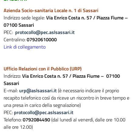
Azienda Socio-sanitaria Locale n. 1 di Sassari
Indirizzo sede legale:
V
ia Enrico Costa n. 57
/ Piazza Fiume –
07100 Sassari
PEC:
protocollo@pec.aslsassari.it
Centralino:
07920610000
Link di collegamento
Ufficio Relazioni con il Pubblico (URP)
Indirizzo:
Via Enrico Costa n. 57
/ Piazza Fiume – 07100
Sassari
E-mail:
u
rp@aslsassari.it
(è necessario indicare il proprio
recapito telefonico così da riceve un riscontro in breve tempo e
una presa in carico della segnalazione)
PEC:
p
rotocollo@pec.aslsassari.it
Telefono:
0792084490
(dal lunedì al venerdì, dalle ore 10.00
alle ore 12.00)