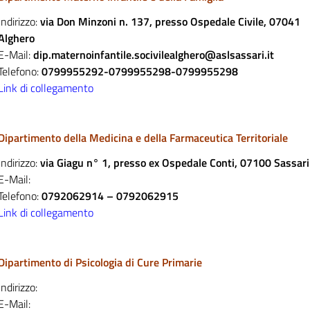
Indirizzo:
via Don Minzoni n. 137, presso Ospedale Civile, 07041
Alghero
E-Mail:
dip.maternoinfantile.socivilealghero@aslsassari.it
Telefono:
0799955292-0799955298-0799955298
Link di collegamento
Dipartimento della Medicina e della Farmaceutica Territoriale
Indirizzo:
via Giagu n° 1, presso ex Ospedale Conti, 07100 Sassari
E-Mail:
Telefono:
0792062914 – 0792062915
Link di collegamento
Dipartimento di Psicologia di Cure Primarie
Indirizzo:
E-Mail: