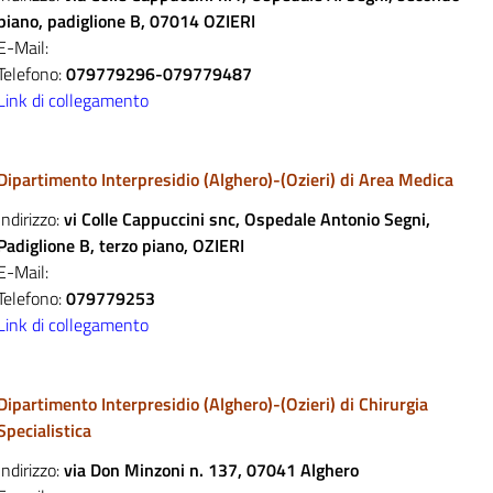
piano, padiglione B, 07014 OZIERI
E-Mail:
Telefono:
079779296-079779487
Link di collegamento
Dipartimento Interpresidio (Alghero)-(Ozieri) di Area Medica
Indirizzo:
vi
Colle Cappuccini snc, Ospedale Antonio Segni,
Padiglione B, terzo piano, OZIERI
E-Mail:
Telefono:
079779253
Link di collegamento
Dipartimento Interpresidio (Alghero)-(Ozieri) di Chirurgia
Specialistica
Indirizzo:
via Don Minzoni n. 137, 07041 Alghero