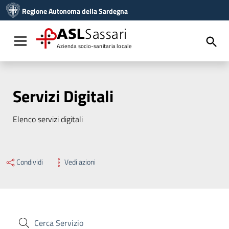
Vai ai contenuti
Regione Autonoma della Sardegna
Vai al menu di navigazione
Vai al footer
ASL
Sassari
Toggle navigation
Azienda socio-sanitaria locale
Servizi Digitali
Elenco servizi digitali
Condividi
Vedi azioni
Cerca Servizio