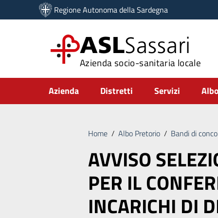
Vai ai contenuti
Regione Autonoma della Sardegna
Vai al menu di navigazione
Vai al footer
ASL
Sassari
Azienda socio-sanitaria locale
Submenu
Azienda
Distretti
Servizi
Albo
Home
/
Albo Pretorio
/
Bandi di conco
AVVISO SELEZ
PER IL CONFE
INCARICHI DI D