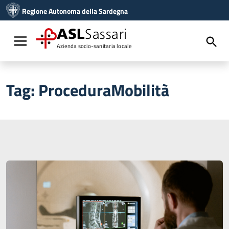
Vai ai contenuti
Regione Autonoma della Sardegna
Vai al menu di navigazione
Vai al footer
ASL
Sassari
Toggle navigation
Azienda socio-sanitaria locale
Tag:
ProceduraMobilità