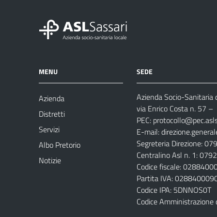
MENU
SEDE
Azienda Socio-Sanitaria d
Azienda
via Enrico Costa n. 57
– 
Distretti
PEC:
protocollo@pec.aslsa
Servizi
E-mail:
direzione.general
Segreteria Direzione: 0
Albo Pretorio
Centralino Asl n. 1: 07
Notizie
Codice fiscale: 028840
Partita IVA: 028840009
Codice IPA: 5DNNOS0T
Codice Amministrazione 