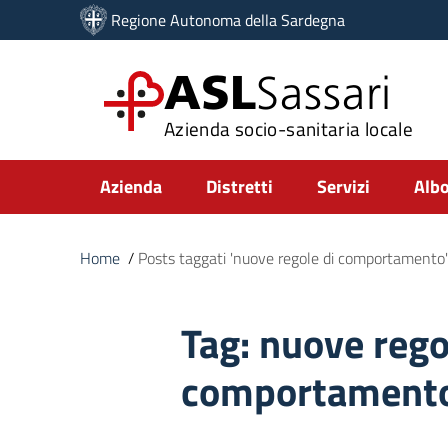
Vai ai contenuti
Regione Autonoma della Sardegna
Vai al menu di navigazione
Vai al footer
ASL
Sassari
Azienda socio-sanitaria locale
Submenu
Azienda
Distretti
Servizi
Albo
Home
/
Posts taggati 'nuove regole di comportamento'
Tag:
nuove rego
comportament