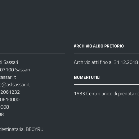
ARCHIVIO ALBO PRETORIO
i Sassari
Archivio atti fino al 31.12.2018
07100 Sassari
ssari.it
NUMERI UTILI
e@aslsassari.it
792061232
1533 Centro unico di prenotazi
920610000
00908
08
destinataria: BE0YRU