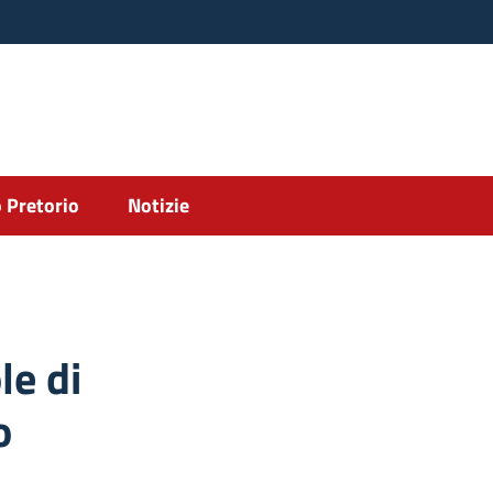
 Pretorio
Notizie
le di
o