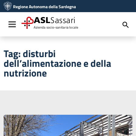
Vai ai contenuti
Regione Autonoma della Sardegna
Vai al menu di navigazione
Vai al footer
ASL
Sassari
Toggle navigation
Azienda socio-sanitaria locale
Tag:
disturbi
dell’alimentazione e della
nutrizione