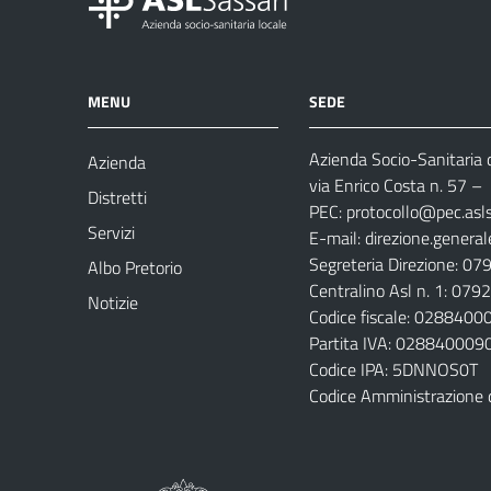
MENU
SEDE
Azienda Socio-Sanitaria d
Azienda
via Enrico Costa n. 57
– 
Distretti
PEC:
protocollo@pec.aslsa
Servizi
E-mail:
direzione.general
Segreteria Direzione: 0
Albo Pretorio
Centralino Asl n. 1: 07
Notizie
Codice fiscale: 028840
Partita IVA: 028840009
Codice IPA: 5DNNOS0T
Codice Amministrazione 