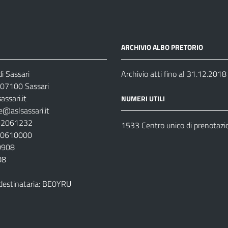
ARCHIVIO ALBO PRETORIO
i Sassari
Archivio atti fino al 31.12.2018
07100 Sassari
ssari.it
NUMERI UTILI
e@aslsassari.it
792061232
1533 Centro unico di prenotazi
920610000
00908
08
destinataria: BE0YRU