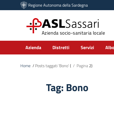
Vai ai contenuti
Regione Autonoma della Sardegna
Vai al menu di navigazione
Vai al footer
ASL
Sassari
Azienda socio-sanitaria locale
Submenu
Azienda
Distretti
Servizi
Albo
Home
/
Posts taggati 'Bono'
(
/
Pagina
2)
Tag:
Bono