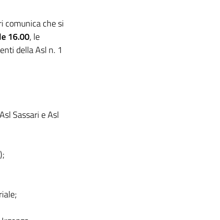
ri comunica che si
le 16.00
, le
nti della Asl n. 1
sl Sassari e Asl
);
iale;