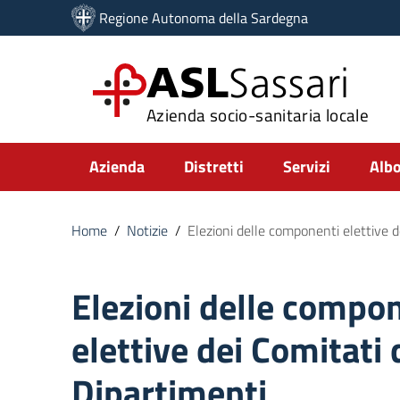
Vai ai contenuti
Regione Autonoma della Sardegna
Vai al menu di navigazione
Vai al footer
ASL
Sassari
Azienda socio-sanitaria locale
Submenu
Azienda
Distretti
Servizi
Albo
Home
/
Notizie
/
Elezioni delle componenti elettive d
Elezioni delle compo
elettive dei Comitati 
Dipartimenti