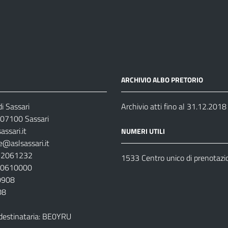
ARCHIVIO ALBO PRETORIO
i Sassari
Archivio atti fino al 31.12.2018
07100 Sassari
ssari.it
NUMERI UTILI
e@aslsassari.it
792061232
1533 Centro unico di prenotazi
920610000
00908
08
destinataria: BE0YRU