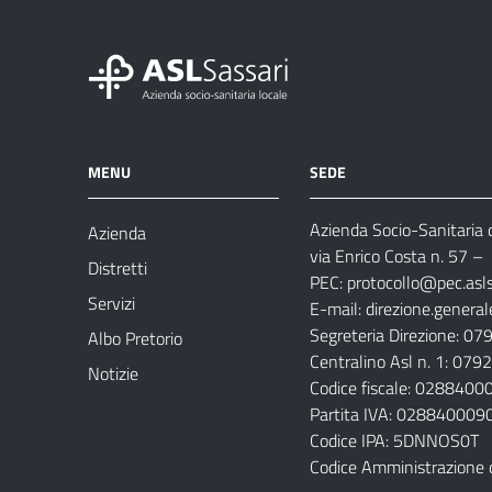
MENU
SEDE
Azienda Socio-Sanitaria d
Azienda
via Enrico Costa n. 57
– 
Distretti
PEC:
protocollo@pec.aslsa
Servizi
E-mail:
direzione.general
Segreteria Direzione: 0
Albo Pretorio
Centralino Asl n. 1: 07
Notizie
Codice fiscale: 028840
Partita IVA: 028840009
Codice IPA: 5DNNOS0T
Codice Amministrazione 