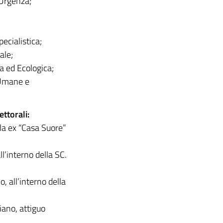
 Urgenza;
ecialistica;
ale;
ca ed Ecologica;
 Umane e
ettorali:
ella ex “Casa Suore”
ll’interno della SC.
o, all’interno della
iano, attiguo