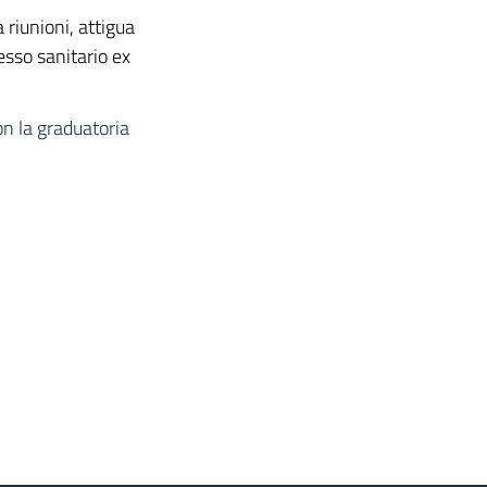
a riunioni, attigua
esso sanitario ex
on la graduatoria