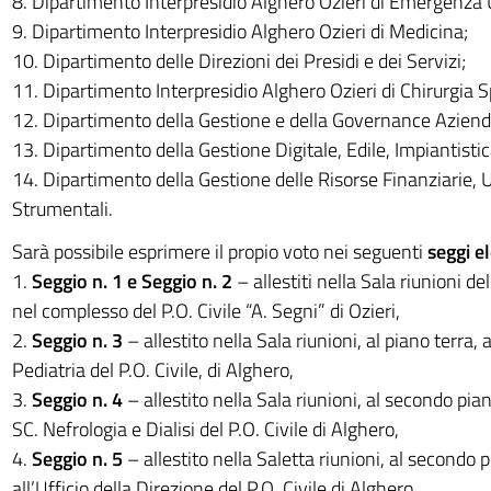
8. Dipartimento Interpresidio Alghero Ozieri di Emergenza
9. Dipartimento Interpresidio Alghero Ozieri di Medicina;
10. Dipartimento delle Direzioni dei Presidi e dei Servizi;
11. Dipartimento Interpresidio Alghero Ozieri di Chirurgia Sp
12. Dipartimento della Gestione e della Governance Aziend
13. Dipartimento della Gestione Digitale, Edile, Impiantisti
14. Dipartimento della Gestione delle Risorse Finanziarie,
Strumentali.
Sarà possibile esprimere il propio voto nei seguenti
seggi el
1.
Seggio n. 1 e Seggio n. 2
– allestiti nella Sala riunioni d
nel complesso del P.O. Civile “A. Segni” di Ozieri,
2.
Seggio n. 3
– allestito nella Sala riunioni, al piano terra, a
Pediatria del P.O. Civile, di Alghero,
3.
Seggio n. 4
– allestito nella Sala riunioni, al secondo pian
SC. Nefrologia e Dialisi del P.O. Civile di Alghero,
4.
Seggio n. 5
– allestito nella Saletta riunioni, al secondo p
all’Ufficio della Direzione del P.O. Civile di Alghero,