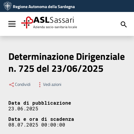
Vai ai contenuti
Regione Autonoma della Sardegna
Vai al menu di navigazione
Vai al footer
ASL
Sassari
Toggle navigation
Azienda socio-sanitaria locale
Determinazione Dirigenziale
n. 725 del 23/06/2025
Condividi
Vedi azioni
Data di pubblicazione
23.06.2025
Data e ora di scadenza
08.07.2025 00:00:00