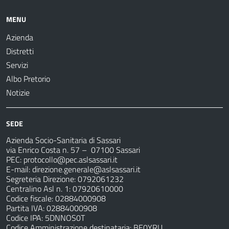
MENU
Azienda
Distretti
Servizi
Albo Pretorio
Notizie
SEDE
Azienda Socio-Sanitaria di Sassari
via Enrico Costa n. 57
– 07100 Sassari
PEC:
protocollo@pec.aslsassari.it
E-mail:
direzione.generale@aslsassari.it
Segreteria Direzione: 0792061232
Centralino Asl n. 1: 07920610000
Codice fiscale: 02884000908
Partita IVA: 02884000908
Codice IPA: 5DNNOS0T
Codice Amministrazione destinataria: BE0YRU