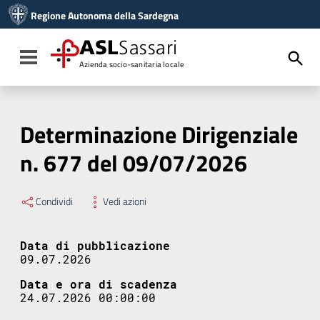
Vai ai contenuti
Regione Autonoma della Sardegna
Vai al menu di navigazione
Vai al footer
ASL
Sassari
Toggle navigation
Azienda socio-sanitaria locale
Determinazione Dirigenziale
n. 677 del 09/07/2026
Condividi
Vedi azioni
Data di pubblicazione
09.07.2026
Data e ora di scadenza
24.07.2026 00:00:00