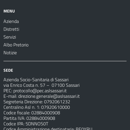
MENU
Azienda
Distretti
Servizi
Albo Pretorio
Notizie
SEDE
Azienda Socio-Sanitaria di Sassari
via Enrico Costa n. 57
– 07100 Sassari
PEC:
protocollo@pec.aslsassari.it
E-mail:
direzione.generale@aslsassari.it
Segreteria Direzione: 0792061232
Centralino Asl n. 1: 07920610000
Codice fiscale: 02884000908
Partita IVA: 02884000908
Codice IPA: 5DNNOS0T
Codice Amministrazione destinataria: BE0YRU