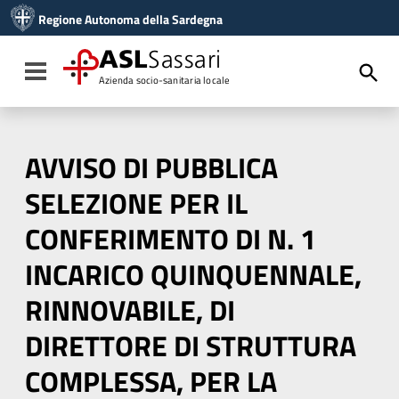
Vai ai contenuti
Regione Autonoma della Sardegna
Vai al menu di navigazione
Vai al footer
ASL
Sassari
Toggle navigation
Azienda socio-sanitaria locale
AVVISO DI PUBBLICA
SELEZIONE PER IL
CONFERIMENTO DI N. 1
INCARICO QUINQUENNALE,
RINNOVABILE, DI
DIRETTORE DI STRUTTURA
COMPLESSA, PER LA