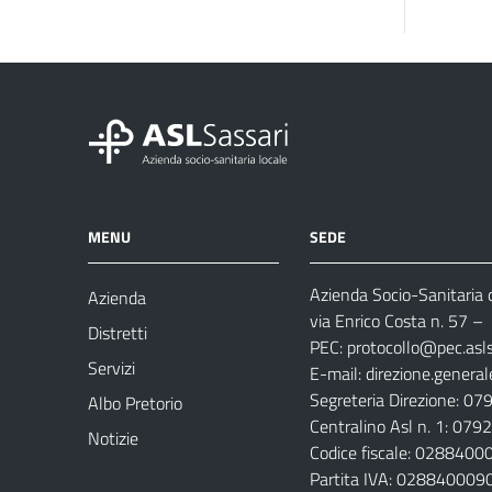
MENU
SEDE
Azienda Socio-Sanitaria d
Azienda
via Enrico Costa n. 57
– 
Distretti
PEC:
protocollo@pec.aslsa
Servizi
E-mail:
direzione.general
Segreteria Direzione: 0
Albo Pretorio
Centralino Asl n. 1: 07
Notizie
Codice fiscale: 028840
Partita IVA: 028840009