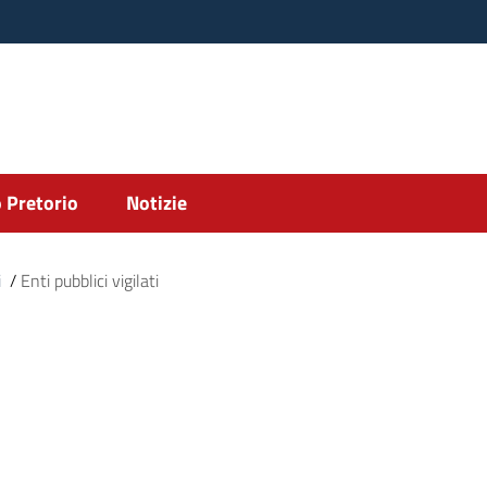
 Pretorio
Notizie
i
/
Enti pubblici vigilati