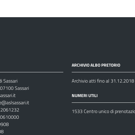
ARCHIVIO ALBO PRETORIO
i Sassari
Archivio atti fino al 31.12.2018
07100 Sassari
ssari.it
NUMERI UTILI
e@aslsassari.it
792061232
1533 Centro unico di prenotazi
920610000
00908
08