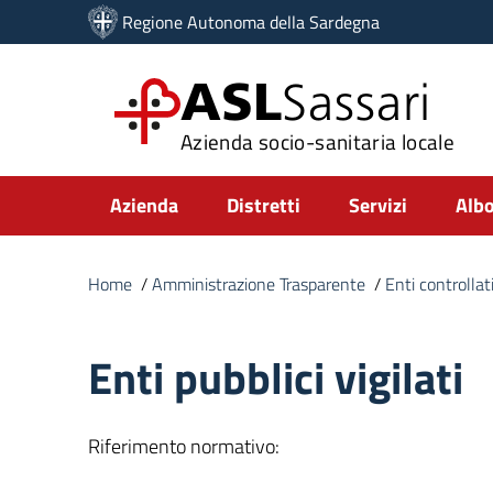
Vai ai contenuti
Regione Autonoma della Sardegna
Vai al menu di navigazione
Vai al footer
ASL
Sassari
Azienda socio-sanitaria locale
Submenu
Azienda
Distretti
Servizi
Albo
Home
/
Amministrazione Trasparente
/
Enti controllat
Enti pubblici vigilati
Riferimento normativo: