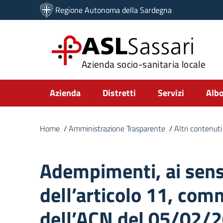
Vai ai contenuti
Regione Autonoma della Sardegna
Vai al menu di navigazione
Vai al footer
ASL
Sassari
Azienda socio-sanitaria locale
Submenu
Azienda
Distretti
Servizi
Albo
Home
/
Amministrazione Trasparente
/
Altri contenuti
Adempimenti, ai sens
dell’articolo 11, com
dell’ACN del 05/02/2