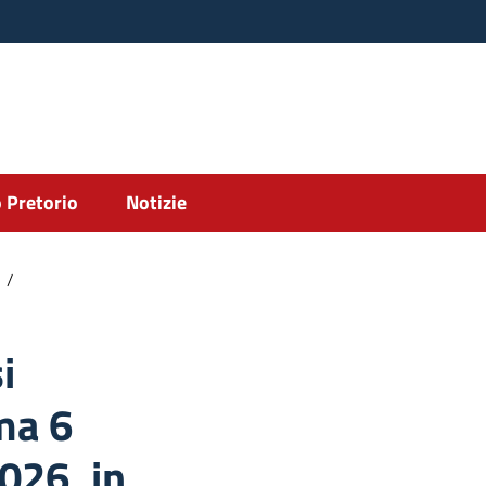
 Pretorio
Notizie
/
Adempimenti, ai sensi dell’articolo 11, comma 6 dell’ACN del 05/02/2
i
ma 6
026, in