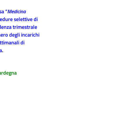
sa “
Medicina
dure selettive di
denza trimestrale
ero degli incarichi
ttimanali di
a
.
Sardegna