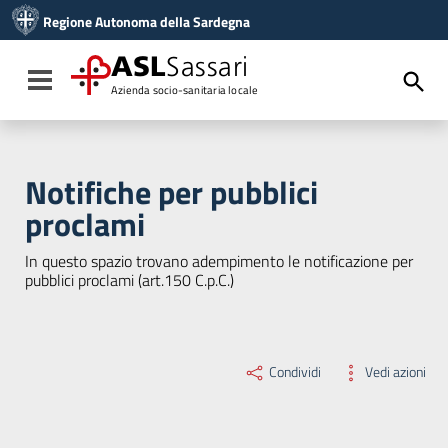
Vai ai contenuti
Regione Autonoma della Sardegna
Vai al menu di navigazione
Vai al footer
ASL
Sassari
Toggle navigation
Azienda socio-sanitaria locale
Notifiche per pubblici
proclami
In questo spazio trovano adempimento le notificazione per
pubblici proclami (art.150 C.p.C.)
Condividi
Vedi azioni