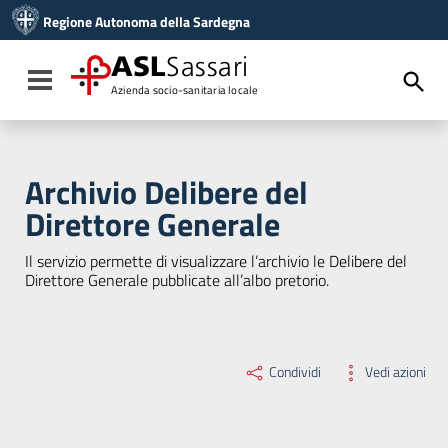
Vai ai contenuti
Regione Autonoma della Sardegna
Vai al menu di navigazione
Vai al footer
ASL
Sassari
Toggle navigation
Azienda socio-sanitaria locale
Archivio Delibere del
Direttore Generale
Il servizio permette di visualizzare l’archivio le Delibere del
Direttore Generale pubblicate all’albo pretorio.
Condividi
Vedi azioni