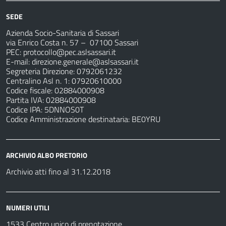
SEDE
Azienda Socio-Sanitaria di Sassari
via Enrico Costa n. 57
– 07100 Sassari
PEC:
protocollo@pec.aslsassari.it
E-mail:
direzione.generale@aslsassari.it
Segreteria Direzione: 0792061232
Centralino Asl n. 1: 07920610000
Codice fiscale: 02884000908
Partita IVA: 02884000908
Codice IPA: 5DNNOS0T
Codice Amministrazione destinataria: BE0YRU
ARCHIVIO ALBO PRETORIO
Archivio atti fino al 31.12.2018
NUMERI UTILI
1533 Centro unico di prenotazione