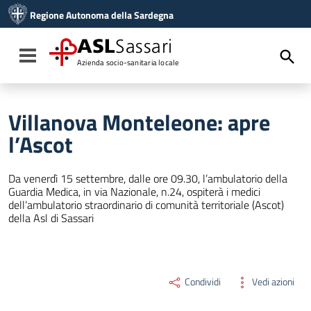
Vai ai contenuti
Regione Autonoma della Sardegna
Vai al menu di navigazione
Vai al footer
ASL
Sassari
Toggle navigation
Azienda socio-sanitaria locale
Villanova Monteleone: apre
l’Ascot
Da venerdì 15 settembre, dalle ore 09.30, l’ambulatorio della
Guardia Medica, in via Nazionale, n.24, ospiterà i medici
dell’ambulatorio straordinario di comunità territoriale (Ascot)
della Asl di Sassari
Condividi
Vedi azioni