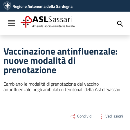
Vai ai contenuti
Regione Autonoma della Sardegna
Vai al menu di navigazione
Vai al footer
ASL
Sassari
Toggle navigation
Azienda socio-sanitaria locale
Vaccinazione antinfluenzale:
nuove modalità di
prenotazione
Cambiano le modalità di prenotazione del vaccino
antinfluenzale negli ambulatori territoriali della Asl di Sassari
Condividi
Vedi azioni