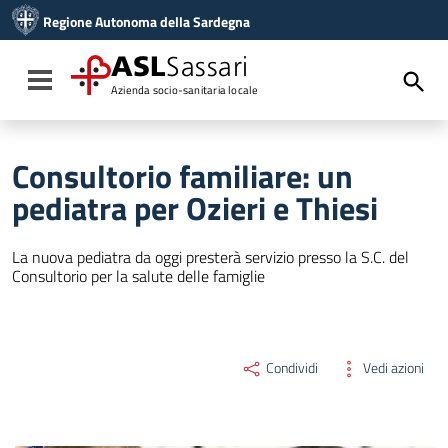
Vai ai contenuti
Regione Autonoma della Sardegna
Vai al menu di navigazione
Vai al footer
ASL
Sassari
Toggle navigation
Azienda socio-sanitaria locale
Consultorio familiare: un
pediatra per Ozieri e Thiesi
La nuova pediatra da oggi presterà servizio presso la S.C. del
Consultorio per la salute delle famiglie
Condividi
Vedi azioni