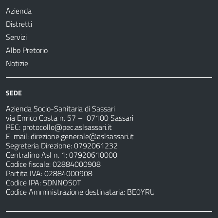
Azienda
Distretti
Servizi
Albo Pretorio
Notizie
SEDE
Azienda Socio-Sanitaria di Sassari
via Enrico Costa n. 57
– 07100 Sassari
PEC:
protocollo@pec.aslsassari.it
E-mail:
direzione.generale@aslsassari.it
Segreteria Direzione: 0792061232
Centralino Asl n. 1: 07920610000
Codice fiscale: 02884000908
Partita IVA: 02884000908
Codice IPA: 5DNNOS0T
Codice Amministrazione destinataria: BE0YRU