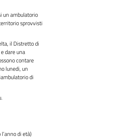
si un ambulatorio
territorio sprovvisti
ta, il Distretto di
e e dare una
possono contare
mo lunedi, un
liambulatorio di
u.
 l’anno di età)