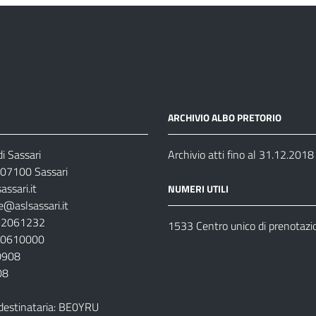
ARCHIVIO ALBO PRETORIO
i Sassari
Archivio atti fino al 31.12.2018
07100 Sassari
ssari.it
NUMERI UTILI
e@aslsassari.it
792061232
1533 Centro unico di prenotazi
920610000
00908
08
destinataria: BE0YRU