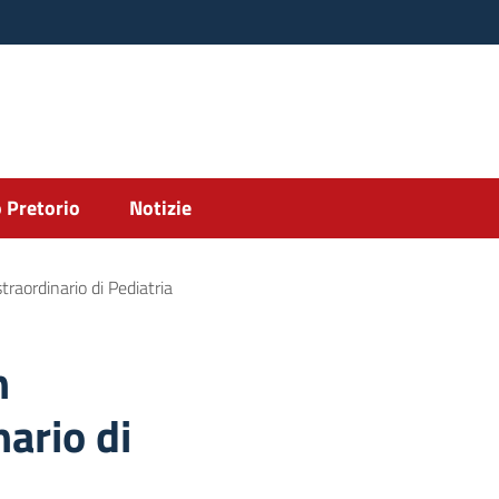
 Pretorio
Notizie
traordinario di Pediatria
n
ario di