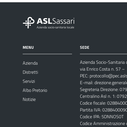
MENU
SEDE
Azienda Socio-Sanitaria d
Azienda
via Enrico Costa n. 57
– 
Distretti
PEC:
protocollo@pec.aslsa
Servizi
E-mail:
direzione.general
Segreteria Direzione: 0
Albo Pretorio
Centralino Asl n. 1: 07
Notizie
Codice fiscale: 028840
Partita IVA: 028840009
Codice IPA: 5DNNOS0T
Codice Amministrazione 