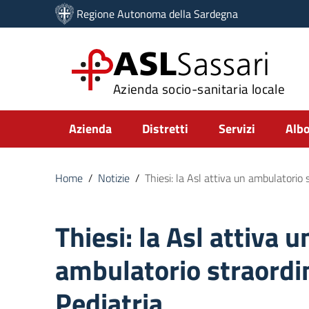
Vai ai contenuti
Regione Autonoma della Sardegna
Vai al menu di navigazione
Vai al footer
ASL
Sassari
Azienda socio-sanitaria locale
Submenu
Azienda
Distretti
Servizi
Albo
Home
/
Notizie
/
Thiesi: la Asl attiva un ambulatorio s
Thiesi: la Asl attiva u
ambulatorio straordin
Pediatria