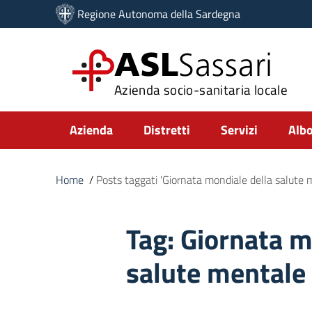
Vai ai contenuti
Regione Autonoma della Sardegna
Vai al menu di navigazione
Vai al footer
ASL
Sassari
Azienda socio-sanitaria locale
Submenu
Azienda
Distretti
Servizi
Albo
Home
/
Posts taggati 'Giornata mondiale della salute
Tag:
Giornata m
salute mentale