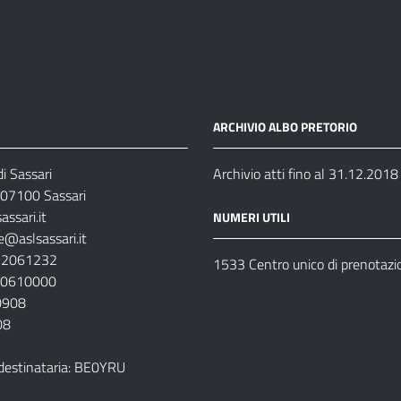
ARCHIVIO ALBO PRETORIO
i Sassari
Archivio atti fino al 31.12.2018
07100 Sassari
ssari.it
NUMERI UTILI
e@aslsassari.it
792061232
1533 Centro unico di prenotazi
920610000
00908
08
destinataria: BE0YRU