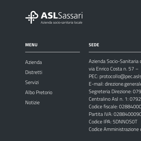
MENU
SEDE
Azienda Socio-Sanitaria d
Azienda
via Enrico Costa n. 57
– 
Distretti
PEC:
protocollo@pec.aslsa
Servizi
E-mail:
direzione.general
Segreteria Direzione: 0
Albo Pretorio
Centralino Asl n. 1: 07
Notizie
Codice fiscale: 028840
Partita IVA: 028840009
Codice IPA: 5DNNOS0T
Codice Amministrazione 