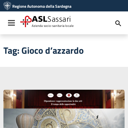
Vai ai contenuti
Regione Autonoma della Sardegna
Vai al menu di navigazione
Vai al footer
ASL
Sassari
Toggle navigation
Azienda socio-sanitaria locale
Tag:
Gioco d’azzardo