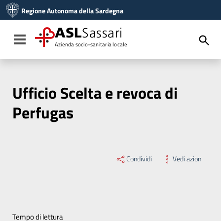
Vai ai contenuti
Regione Autonoma della Sardegna
Vai al menu di navigazione
Vai al footer
ASL
Sassari
Toggle navigation
Azienda socio-sanitaria locale
Ufficio Scelta e revoca di
Perfugas
Condividi
Vedi azioni
Tempo di lettura