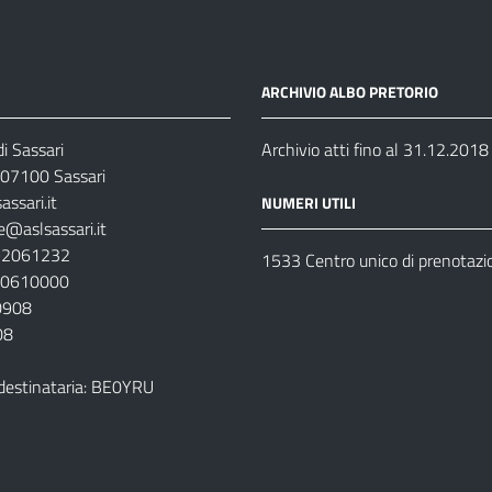
ARCHIVIO ALBO PRETORIO
i Sassari
Archivio atti fino al 31.12.2018
07100 Sassari
ssari.it
NUMERI UTILI
e@aslsassari.it
792061232
1533 Centro unico di prenotazi
920610000
00908
08
destinataria: BE0YRU