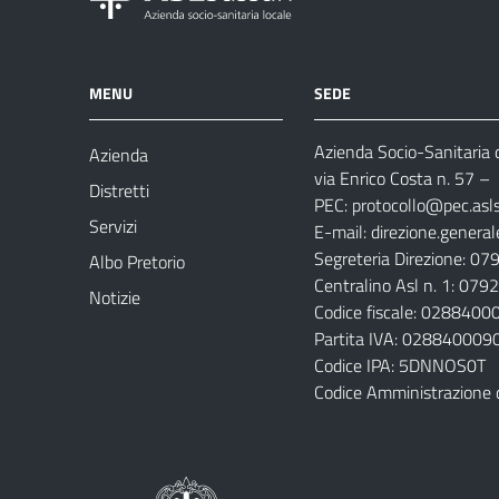
MENU
SEDE
Azienda Socio-Sanitaria d
Azienda
via Enrico Costa n. 57
– 
Distretti
PEC:
protocollo@pec.aslsa
Servizi
E-mail:
direzione.general
Segreteria Direzione: 0
Albo Pretorio
Centralino Asl n. 1: 07
Notizie
Codice fiscale: 028840
Partita IVA: 028840009
Codice IPA: 5DNNOS0T
Codice Amministrazione 