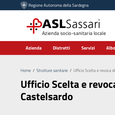
Vai ai contenuti
Regione Autonoma della Sardegna
Vai al menu di navigazione
Vai al footer
ASL
Sassari
Azienda socio-sanitaria locale
Submenu
Azienda
Distretti
Servizi
Albo
Home
/
Strutture sanitarie
/
Ufficio Scelta e revoca d
Ufficio Scelta e revoc
Castelsardo