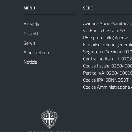
MENU
SEDE
Azienda Socio-Sanitaria d
Azienda
via Enrico Costa n. 57
– 
Distretti
PEC:
protocollo@pec.aslsa
Servizi
E-mail:
direzione.general
Segreteria Direzione: 0
Albo Pretorio
Centralino Asl n. 1: 07
Notizie
Codice fiscale: 028840
Partita IVA: 028840009
Codice IPA: 5DNNOS0T
Codice Amministrazione 