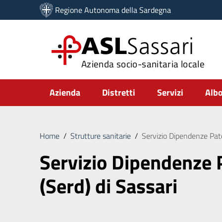
Vai ai contenuti
Regione Autonoma della Sardegna
Vai al menu di navigazione
Vai al footer
ASL
Sassari
Azienda socio-sanitaria locale
Submenu
Azienda
Distretti
Servizi
Albo
Home
/
Strutture sanitarie
/
Servizio Dipendenze Pato
Servizio Dipendenze 
(Serd) di Sassari