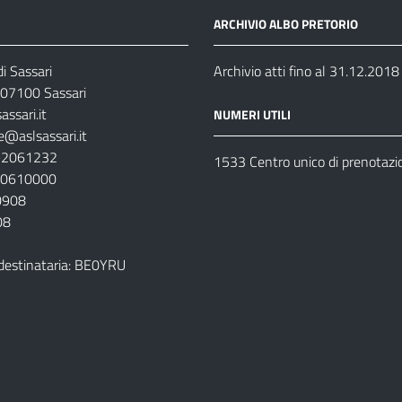
ARCHIVIO ALBO PRETORIO
i Sassari
Archivio atti fino al 31.12.2018
07100 Sassari
ssari.it
NUMERI UTILI
e@aslsassari.it
792061232
1533 Centro unico di prenotazi
920610000
00908
08
destinataria: BE0YRU