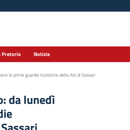
 Pretorio
Notizie
ono le prime guardie turistiche della Asl di Sassari
o: da lunedì
die
i Sassari