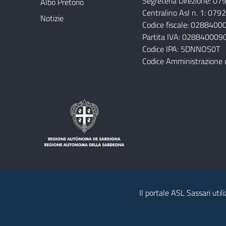
Segreteria Direzione: 0
Albo Pretorio
Centralino Asl n. 1: 07
Notizie
Codice fiscale: 028840
Partita IVA: 028840009
Codice IPA: 5DNNOS0T
Codice Amministrazione 
Il portale ASL Sassari util
Note legali
Privacy policy
Contatti 