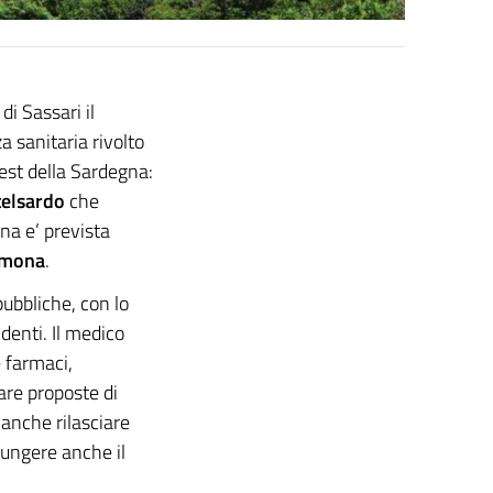
di Sassari il
a sanitaria rivolto
vest della Sardegna:
telsardo
che
na e’ prevista
amona
.
ubbliche, con lo
denti. Il medico
e farmaci,
are proposte di
 anche rilasciare
iungere anche il