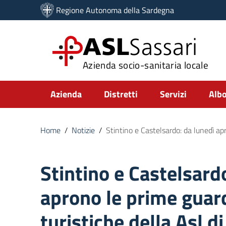
Vai ai contenuti
Regione Autonoma della Sardegna
Vai al menu di navigazione
Vai al footer
ASL
Sassari
Azienda socio-sanitaria locale
Submenu
Azienda
Distretti
Servizi
Albo
Home
/
Notizie
/
Stintino e Castelsardo: da lunedì apr
Stintino e Castelsard
aprono le prime guar
turistiche della Asl d