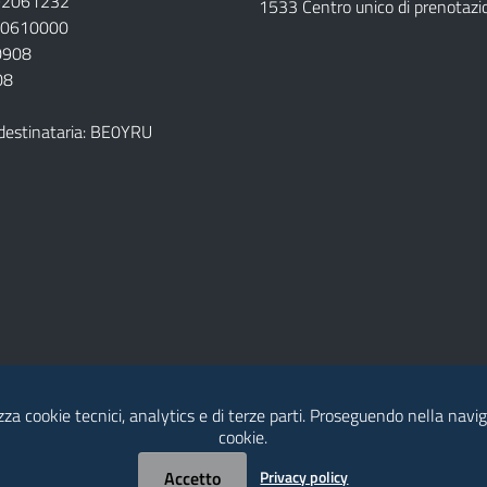
792061232
1533 Centro unico di prenotazi
920610000
00908
08
destinataria: BE0YRU
izza cookie tecnici, analytics e di terze parti. Proseguendo nella naviga
della ASL
cookie.
Accetto
Privacy policy