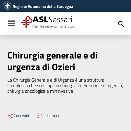
Vai ai contenuti
Regione Autonoma della Sardegna
Vai al menu di navigazione
Vai al footer
ASL
Sassari
Toggle navigation
Azienda socio-sanitaria locale
Chirurgia generale e di
urgenza di Ozieri
La Chirurgia Generale e di Urgenza è una struttura
complessa che si occupa di chirurgia in elezione e d’urgenza,
chirurgia oncologica e mininvasiva
Condividi
Vedi azioni