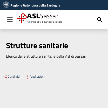
Vai ai contenuti
Regione Autonoma della Sardegna
Vai al menu di navigazione
Vai al footer
ASL
Sassari
Toggle navigation
Azienda socio-sanitaria locale
Strutture sanitarie
Elenco delle strutture sanitarie della Asl di Sassari
Condividi
Vedi azioni