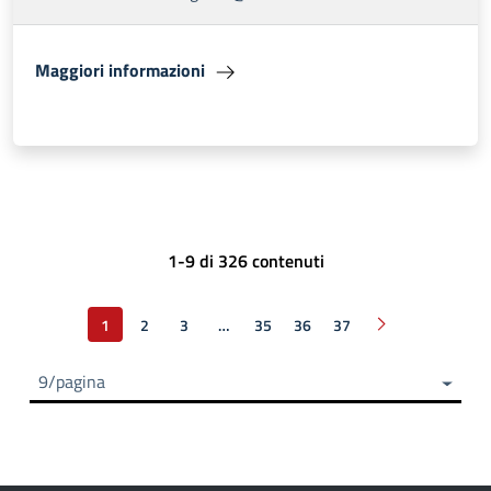
Maggiori informazioni
1-9 di 326 contenuti
1
2
3
…
35
36
37
Pagina successi
9/pagina