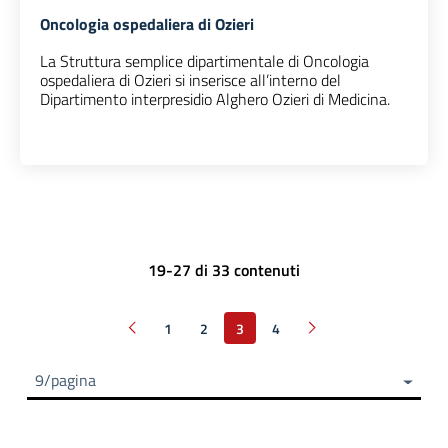
Oncologia ospedaliera di Ozieri
La Struttura semplice dipartimentale di Oncologia
ospedaliera di Ozieri si inserisce all’interno del
Dipartimento interpresidio Alghero Ozieri di Medicina.
19-27 di 33 contenuti
1
2
3
4
Pagina precedente
Pagina successiva
9/pagina