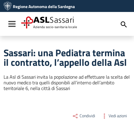
Vai ai contenuti
Regione Autonoma della Sardegna
Vai al menu di navigazione
Vai al footer
ASL
Sassari
Toggle navigation
Azienda socio-sanitaria locale
Sassari: una Pediatra termina
il contratto, l’appello della Asl
La Asl di Sassari invita la popolazione ad effettuare la scelta del
nuovo medico tra quelli disponibili all’interno dell’ambito
territoriale 6, nella città di Sassari
Condividi
Vedi azioni