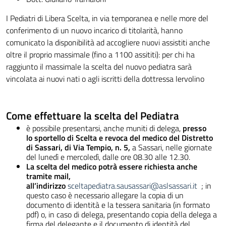
I Pediatri di Libera Scelta, in via temporanea e nelle more del
conferimento di un nuovo incarico di titolarità, hanno
comunicato la disponibilità ad accogliere nuovi assistiti anche
oltre il proprio massimale (fino a 1100 assititi): per chi ha
raggiunto il massimale la scelta del nuovo pediatra sarà
vincolata ai nuovi nati o agli iscritti della dottressa Iervolino
Come effettuare la scelta del Pediatra
è possibile presentarsi, anche muniti di delega,
presso
lo sportello di Scelta e revoca del medico del Distretto
di Sassari, di Via Tempio, n. 5,
a Sassari, nelle giornate
del lunedì e mercoledì, dalle ore 08.30 alle 12.30.
La scelta del medico potrà essere richiesta anche
tramite mail,
all’indirizzo
sceltapediatra.sausassari@aslsassari.it
; in
questo caso è necessario allegare la copia di un
documento di identità e la tessera sanitaria (in formato
pdf) o, in caso di delega, presentando copia della delega a
firma del delegante e il documento di identità del