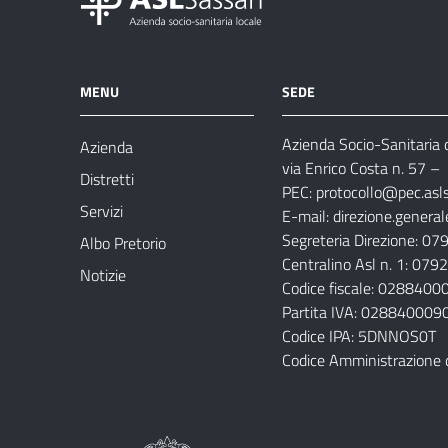
MENU
SEDE
Azienda Socio-Sanitaria d
Azienda
via Enrico Costa n. 57
– 
Distretti
PEC:
protocollo@pec.aslsa
Servizi
E-mail:
direzione.general
Segreteria Direzione: 0
Albo Pretorio
Centralino Asl n. 1: 07
Notizie
Codice fiscale: 028840
Partita IVA: 028840009
Codice IPA: 5DNNOS0T
Codice Amministrazione 