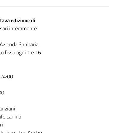
ttava
𝐞𝐝𝐢𝐳𝐢𝐨𝐧𝐞 𝐝𝐢
i Sassari interamente
l’Azienda Sanitaria
to fisso ogni 1 e 16
 24:00
00
 anziani
rafe canina
ri
le Terrestre. Anche