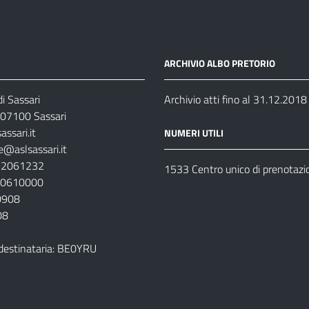
ARCHIVIO ALBO PRETORIO
i Sassari
Archivio atti fino al 31.12.2018
07100 Sassari
ssari.it
NUMERI UTILI
e@aslsassari.it
792061232
1533 Centro unico di prenotazi
920610000
00908
08
destinataria: BE0YRU