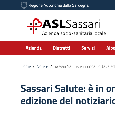
Vai ai contenuti
Regione Autonoma della Sardegna
Vai al menu di navigazione
Vai al footer
ASL
Sassari
Azienda socio-sanitaria locale
Submenu
Azienda
Distretti
Servizi
Albo
Home
/
Notizie
/
Sassari Salute: è in onda l’ottava edi
Sassari Salute: è in o
edizione del notiziari