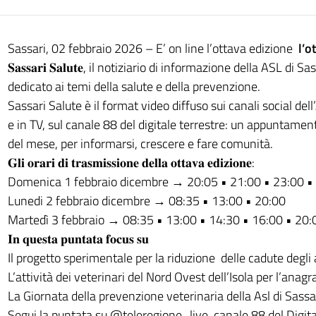
Sassari, 02 febbraio 2026 – E’ on line l’ottava edizione
l’o
𝐒𝐚𝐬𝐬𝐚𝐫𝐢 𝐒𝐚𝐥𝐮𝐭𝐞, il notiziario di informazione della ASL d
dedicato ai temi della salute e della prevenzione.
Sassari Salute è il format video diffuso sui canali social del
e in TV, sul canale 88 del digitale terrestre: un appuntamen
del mese, per informarsi, crescere e fare comunità.
𝐆𝐥𝐢 𝐨𝐫𝐚𝐫𝐢 𝐝𝐢 𝐭𝐫𝐚𝐬𝐦𝐢𝐬𝐬𝐢𝐨𝐧𝐞 𝐝𝐞𝐥𝐥𝐚 𝐨𝐭𝐭𝐚𝐯𝐚 𝐞𝐝𝐢𝐳𝐢𝐨𝐧𝐞:
Domenica 1 febbraio dicembre → 20:05 • 21:00 • 23:00 •
Lunedi 2 febbraio dicembre → 08:35 • 13:00 • 20:00
Martedì 3 febbraio → 08:35 • 13:00 • 14:30 • 16:00 • 20:
𝐈𝐧 𝐪𝐮𝐞𝐬𝐭𝐚 𝐩𝐮𝐧𝐭𝐚𝐭𝐚 𝐟𝐨𝐜𝐮𝐬 𝐬𝐮
Il progetto sperimentale per la riduzione delle cadute degli
L’attività dei veterinari del Nord Ovest dell’Isola per l’anag
La Giornata della prevenzione veterinaria della Asl di Sassa
Segui la puntata su @teleregione_live, canale 88 del Digita