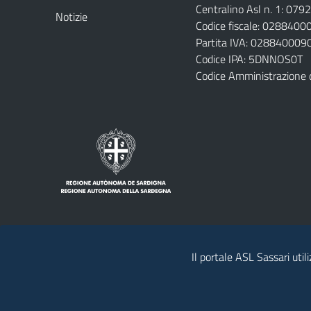
Centralino Asl n. 1: 07
Notizie
Codice fiscale: 028840
Partita IVA: 028840009
Codice IPA: 5DNNOS0T
Codice Amministrazione 
Il portale ASL Sassari util
Note legali
Privacy policy
Contatti 