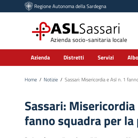
Vai ai contenuti
Regione Autonoma della Sardegna
Vai al menu di navigazione
Vai al footer
ASL
Sassari
Azienda socio-sanitaria locale
Submenu
Azienda
Distretti
Servizi
Albo
Home
/
Notizie
/
Sassari: Misericordia e Asl n. 1 fan
Sassari: Misericordia 
fanno squadra per la