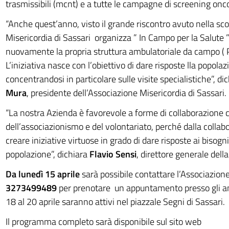
trasmissibili (mcnt) e a tutte le campagne di screening onco
“Anche quest’anno, visto il grande riscontro avuto nella sco
Misericordia di Sassari organizza ” In Campo per la Salute 
nuovamente la propria struttura ambulatoriale da campo ( P
L’iniziativa nasce con l’obiettivo di dare risposte lla popolaz
concentrandosi in particolare sulle visite specialistiche”, di
Mura
, presidente dell’Associazione Misericordia di Sassari.
“La nostra Azienda è favorevole a forme di collaborazione 
dell’associazionismo e del volontariato, perché dalla collab
creare iniziative virtuose in grado di dare risposte ai bisogn
popolazione”, dichiara
Flavio Sensi
, direttore generale della
Da lunedì 15 aprile
sarà possibile contattare l’Associazion
3273499489
per prenotare un appuntamento presso gli a
18 al 20 aprile saranno attivi nel piazzale Segni di Sassari.
Il programma completo sarà disponibile sul sito web