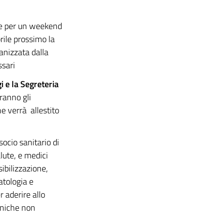
me per un weekend
rile prossimo la
ganizzata dalla
ssari
i e la Segreteria
eranno gli
e verrà allestito
 socio sanitario di
lute, e medici
sibilizzazione,
atologia e
 aderire allo
oniche non