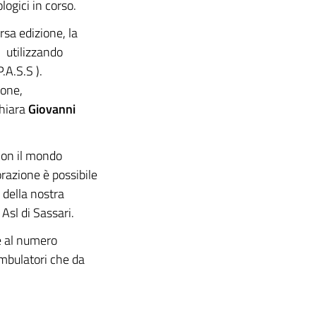
logici in corso.
rsa edizione, la
” utilizzando
.A.S.S ).
ione,
chiara
Giovanni
con il mondo
orazione è possibile
i della nostra
 Asl di Sassari.
e al numero
mbulatori che da