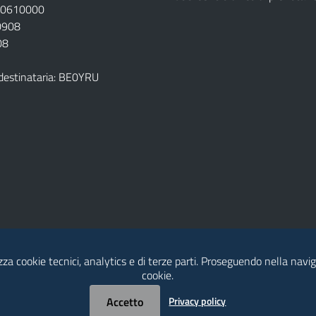
920610000
00908
08
destinataria: BE0YRU
izza cookie tecnici, analytics e di terze parti. Proseguendo nella naviga
della ASL
cookie.
Accetto
Privacy policy