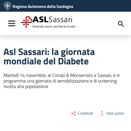
Vai ai contenuti
Regione Autonoma della Sardegna
Vai al menu di navigazione
Vai al footer
ASL
Sassari
Toggle navigation
Azienda socio-sanitaria locale
Asl Sassari: la giornata
mondiale del Diabete
Martedì 14 novembre, al Conad di Monserrato a Sassari, è in
programma una giornata di sensibilizzazione e di screening
rivolta alla popolazione
Condividi
Vedi azioni