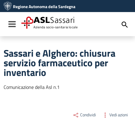
Vai ai contenuti
Regione Autonoma della Sardegna
Vai al menu di navigazione
Vai al footer
ASL
Sassari
Toggle navigation
Azienda socio-sanitaria locale
Sassari e Alghero: chiusura
servizio farmaceutico per
inventario
Comunicazione della Asl n.1
Condividi
Vedi azioni