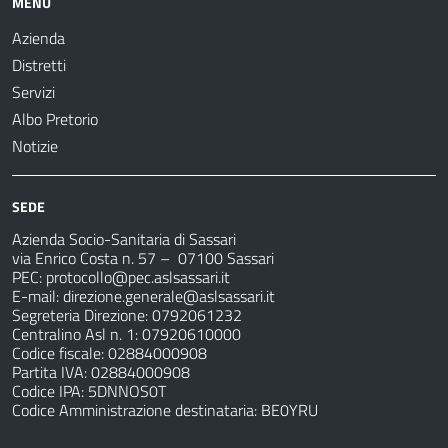
MENU
Azienda
Distretti
Servizi
Albo Pretorio
Notizie
SEDE
Azienda Socio-Sanitaria di Sassari
via Enrico Costa n. 57
– 07100 Sassari
PEC:
protocollo@pec.aslsassari.it
E-mail:
direzione.generale@aslsassari.it
Segreteria Direzione: 0792061232
Centralino Asl n. 1: 07920610000
Codice fiscale: 02884000908
Partita IVA: 02884000908
Codice IPA: 5DNNOS0T
Codice Amministrazione destinataria: BE0YRU