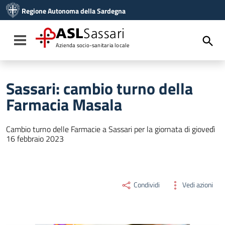
Vai ai contenuti
Regione Autonoma della Sardegna
Vai al menu di navigazione
Vai al footer
ASL
Sassari
Toggle navigation
Azienda socio-sanitaria locale
Sassari: cambio turno della
Farmacia Masala
Cambio turno delle Farmacie a Sassari per la giornata di giovedì
16 febbraio 2023
Condividi
Vedi azioni