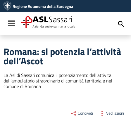
Vai ai contenuti
Regione Autonoma della Sardegna
Vai al menu di navigazione
Vai al footer
ASL
Sassari
Toggle navigation
Azienda socio-sanitaria locale
Romana: si potenzia l’attività
dell’Ascot
La Asl di Sassari comunica il potenziamento dell’attività
dell’ambulatorio straordinario di comunità territoriale nel
comune di Romana
Condividi
Vedi azioni