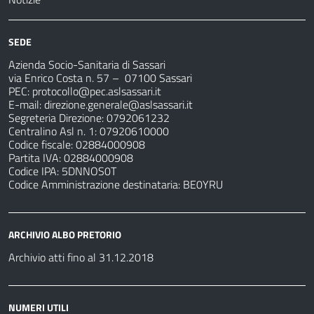
SEDE
Azienda Socio-Sanitaria di Sassari
via Enrico Costa n. 57
– 07100 Sassari
PEC:
protocollo@pec.aslsassari.it
E-mail:
direzione.generale@aslsassari.it
Segreteria Direzione: 0792061232
Centralino Asl n. 1: 07920610000
Codice fiscale: 02884000908
Partita IVA: 02884000908
Codice IPA: 5DNNOS0T
Codice Amministrazione destinataria: BE0YRU
ARCHIVIO ALBO PRETORIO
Archivio atti fino al 31.12.2018
NUMERI UTILI