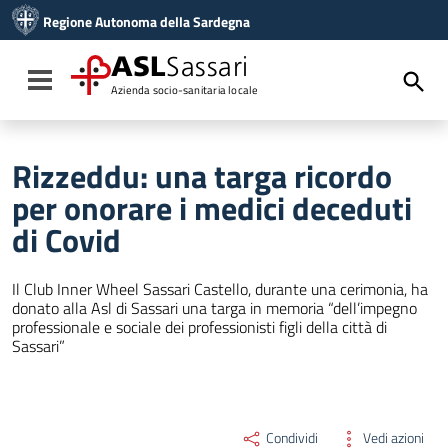
Vai ai contenuti
Regione Autonoma della Sardegna
Vai al menu di navigazione
Vai al footer
ASL
Sassari
Toggle navigation
Azienda socio-sanitaria locale
Rizzeddu: una targa ricordo
per onorare i medici deceduti
di Covid
Il Club Inner Wheel Sassari Castello, durante una cerimonia, ha
donato alla Asl di Sassari una targa in memoria “dell’impegno
professionale e sociale dei professionisti figli della città di
Sassari”
Condividi
Vedi azioni