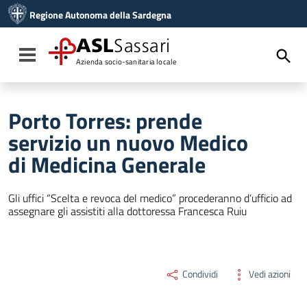
Vai ai contenuti
Regione Autonoma della Sardegna
Vai al menu di navigazione
Vai al footer
ASL
Sassari
Toggle navigation
Azienda socio-sanitaria locale
Porto Torres: prende
servizio un nuovo Medico
di Medicina Generale
Gli uffici “Scelta e revoca del medico” procederanno d’ufficio ad
assegnare gli assistiti alla dottoressa Francesca Ruiu
Condividi
Vedi azioni