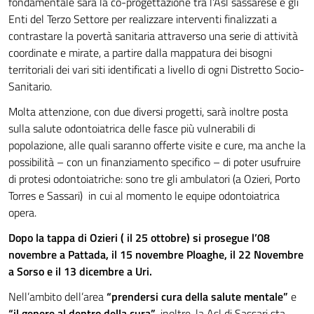
fondamentale sarà la co-progettazione tra l’Asl sassarese e gli
Enti del Terzo Settore per realizzare interventi finalizzati a
contrastare la povertà sanitaria attraverso una serie di attività
coordinate e mirate, a partire dalla mappatura dei bisogni
territoriali dei vari siti identificati a livello di ogni Distretto Socio-
Sanitario.
Molta attenzione, con due diversi progetti, sarà inoltre posta
sulla salute odontoiatrica delle fasce più vulnerabili di
popolazione, alle quali saranno offerte visite e cure, ma anche la
possibilità – con un finanziamento specifico – di poter usufruire
di protesi odontoiatriche: sono tre gli ambulatori (a Ozieri, Porto
Torres e Sassari) in cui al momento le equipe odontoiatrica
opera.
Dopo la tappa di Ozieri ( il 25 ottobre) si prosegue l’08
novembre a Pattada, il 15 novembre Ploaghe, il 22 Novembre
a Sorso e il 13 dicembre a Uri.
Nell’ambito dell’area
“prendersi cura della salute mentale”
e
“il genere al dentro della cura”
, inoltre, la Asl di Sassari sta