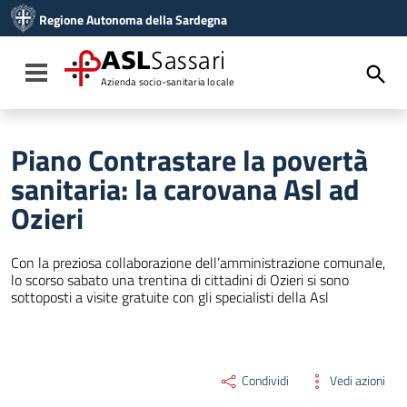
Vai ai contenuti
Regione Autonoma della Sardegna
Vai al menu di navigazione
Vai al footer
ASL
Sassari
Toggle navigation
Azienda socio-sanitaria locale
Piano Contrastare la povertà
sanitaria: la carovana Asl ad
Ozieri
Con la preziosa collaborazione dell’amministrazione comunale,
lo scorso sabato una trentina di cittadini di Ozieri si sono
sottoposti a visite gratuite con gli specialisti della Asl
Condividi
Vedi azioni