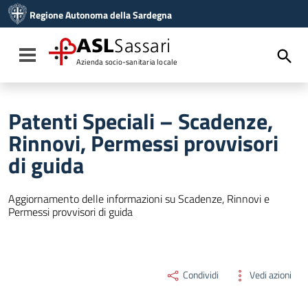
Vai ai contenuti
Regione Autonoma della Sardegna
Vai al menu di navigazione
Vai al footer
ASL
Sassari
Toggle navigation
Azienda socio-sanitaria locale
Patenti Speciali – Scadenze,
Rinnovi, Permessi provvisori
di guida
Aggiornamento delle informazioni su Scadenze, Rinnovi e
Permessi provvisori di guida
Condividi
Vedi azioni