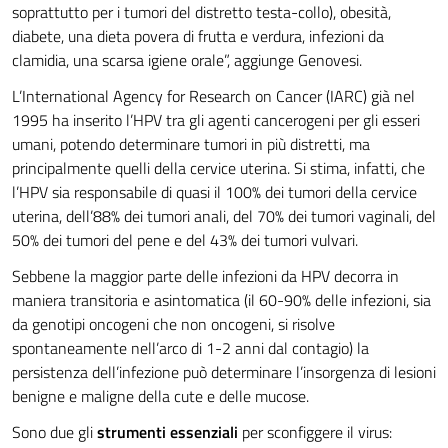
soprattutto per i tumori del distretto testa-collo), obesità,
diabete, una dieta povera di frutta e verdura, infezioni da
clamidia, una scarsa igiene orale”, aggiunge Genovesi.
L’International Agency for Research on Cancer (IARC) già nel
1995 ha inserito l’HPV tra gli agenti cancerogeni per gli esseri
umani, potendo determinare tumori in più distretti, ma
principalmente quelli della cervice uterina. Si stima, infatti, che
l’HPV sia responsabile di quasi il 100% dei tumori della cervice
uterina, dell’88% dei tumori anali, del 70% dei tumori vaginali, del
50% dei tumori del pene e del 43% dei tumori vulvari.
Sebbene la maggior parte delle infezioni da HPV decorra in
maniera transitoria e asintomatica (il 60-90% delle infezioni, sia
da genotipi oncogeni che non oncogeni, si risolve
spontaneamente nell’arco di 1-2 anni dal contagio) la
persistenza dell’infezione può determinare l’insorgenza di lesioni
benigne e maligne della cute e delle mucose.
Sono due gli
strumenti essenziali
per sconfiggere il virus: