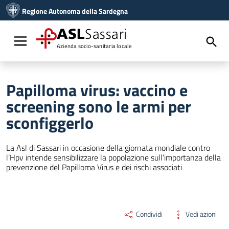
Vai ai contenuti
Regione Autonoma della Sardegna
Vai al menu di navigazione
Vai al footer
ASL
Sassari
Toggle navigation
Azienda socio-sanitaria locale
Papilloma virus: vaccino e
screening sono le armi per
sconfiggerlo
La Asl di Sassari in occasione della giornata mondiale contro
l’Hpv intende sensibilizzare la popolazione sull’importanza della
prevenzione del Papilloma Virus e dei rischi associati
Condividi
Vedi azioni