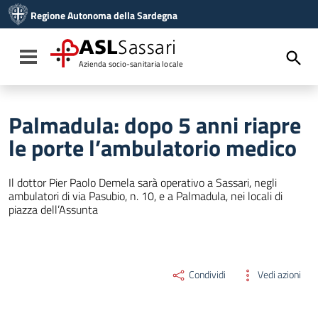
Vai ai contenuti
Regione Autonoma della Sardegna
Vai al menu di navigazione
Vai al footer
ASL
Sassari
Toggle navigation
Azienda socio-sanitaria locale
Palmadula: dopo 5 anni riapre
le porte l’ambulatorio medico
Il dottor Pier Paolo Demela sarà operativo a Sassari, negli
ambulatori di via Pasubio, n. 10, e a Palmadula, nei locali di
piazza dell’Assunta
Condividi
Vedi azioni