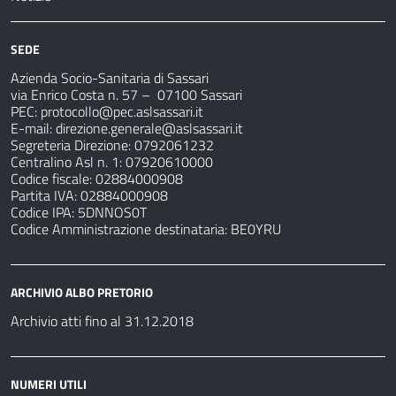
SEDE
Azienda Socio-Sanitaria di Sassari
via Enrico Costa n. 57
– 07100 Sassari
PEC:
protocollo@pec.aslsassari.it
E-mail:
direzione.generale@aslsassari.it
Segreteria Direzione: 0792061232
Centralino Asl n. 1: 07920610000
Codice fiscale: 02884000908
Partita IVA: 02884000908
Codice IPA: 5DNNOS0T
Codice Amministrazione destinataria: BE0YRU
ARCHIVIO ALBO PRETORIO
Archivio atti fino al 31.12.2018
NUMERI UTILI