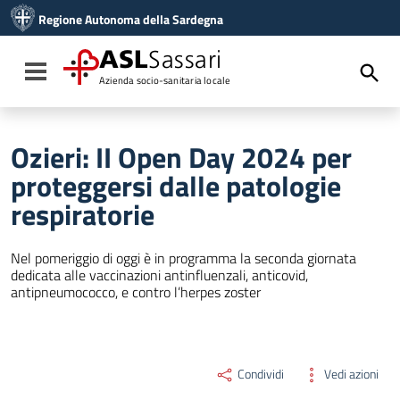
Vai ai contenuti
Regione Autonoma della Sardegna
Vai al menu di navigazione
Vai al footer
ASL
Sassari
Toggle navigation
Azienda socio-sanitaria locale
Ozieri: II Open Day 2024 per
proteggersi dalle patologie
respiratorie
Nel pomeriggio di oggi è in programma la seconda giornata
dedicata alle vaccinazioni antinfluenzali, anticovid,
antipneumococco, e contro l’herpes zoster
Condividi
Vedi azioni