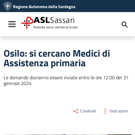
Vai ai contenuti
Regione Autonoma della Sardegna
Vai al menu di navigazione
Vai al footer
ASL
Sassari
Toggle navigation
Azienda socio-sanitaria locale
Osilo: si cercano Medici di
Assistenza primaria
Le domande dovranno essere inviate entro le ore 12.00 del 31
gennaio 2024
Condividi
Vedi azioni