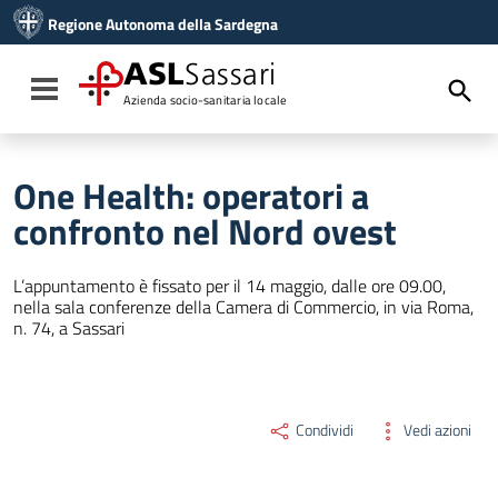
Vai ai contenuti
Regione Autonoma della Sardegna
Vai al menu di navigazione
Vai al footer
ASL
Sassari
Toggle navigation
Azienda socio-sanitaria locale
One Health: operatori a
confronto nel Nord ovest
L’appuntamento è fissato per il 14 maggio, dalle ore 09.00,
nella sala conferenze della Camera di Commercio, in via Roma,
n. 74, a Sassari
Condividi
Vedi azioni