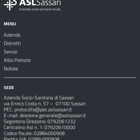
MENU
Azienda
Distretti
Servizi
Albo Pretorio
Notizie
SEDE
Azienda Socio-Sanitaria di Sassari
via Enrico Costa n. 57
– 07100 Sassari
PEC:
protocollo@pec.aslsassari.it
E-mail:
direzione.generale@aslsassari.it
Segreteria Direzione: 0792061232
Centralino Asl n. 1: 07920610000
Codice fiscale: 02884000908
Partita IVA: 02884000908