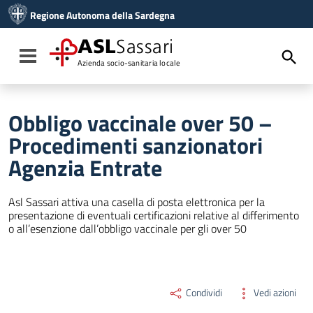
Vai ai contenuti
Regione Autonoma della Sardegna
Vai al menu di navigazione
Vai al footer
ASL
Sassari
Toggle navigation
Azienda socio-sanitaria locale
Obbligo vaccinale over 50 –
Procedimenti sanzionatori
Agenzia Entrate
Asl Sassari attiva una casella di posta elettronica per la
presentazione di eventuali certificazioni relative al differimento
o all’esenzione dall’obbligo vaccinale per gli over 50
Condividi
Vedi azioni