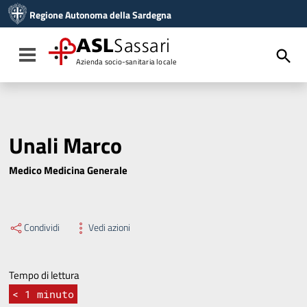
Vai ai contenuti
Regione Autonoma della Sardegna
Vai al menu di navigazione
Vai al footer
ASL
Sassari
Toggle navigation
Azienda socio-sanitaria locale
Unali Marco
Medico Medicina Generale
Condividi
Vedi azioni
Tempo di lettura
< 1
minuto