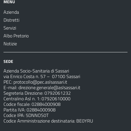
MENU
Azienda
Distretti
Servizi
Albo Pretorio
Notizie
SEDE
Azienda Socio-Sanitaria di Sassari
via Enrico Costa n. 57
– 07100 Sassari
PEC:
protocollo@pec.aslsassari.it
E-mail:
direzione.generale@aslsassari.it
Segreteria Direzione: 0792061232
Centralino Asl n. 1: 07920610000
Codice fiscale: 02884000908
Partita IVA: 02884000908
Codice IPA: 5DNNOS0T
Codice Amministrazione destinataria: BE0YRU